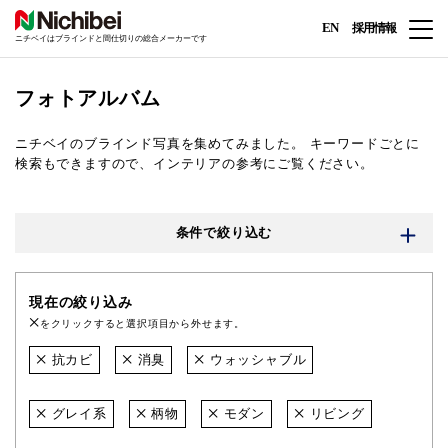
EN
採用情報
ニチベイはブラインドと間仕切りの総合メーカーです
フォトアルバム
ニチベイのブラインド写真を集めてみました。
キーワードごとに
検索もできますので、インテリアの参考にご覧ください。
条件で絞り込む
現在の絞り込み
をクリックすると選択項目から外せます。
抗カビ
消臭
ウォッシャブル
グレイ系
柄物
モダン
リビング