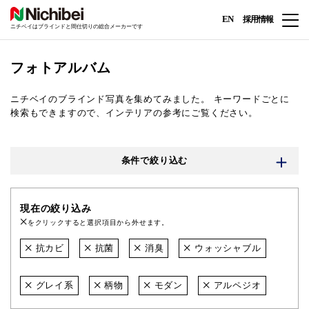
EN
採用情報
ニチベイはブラインドと間仕切りの総合メーカーです
フォトアルバム
ニチベイのブラインド写真を集めてみました。
キーワードごとに
検索もできますので、インテリアの参考にご覧ください。
条件で絞り込む
現在の絞り込み
をクリックすると選択項目から外せます。
抗カビ
抗菌
消臭
ウォッシャブル
グレイ系
柄物
モダン
アルペジオ