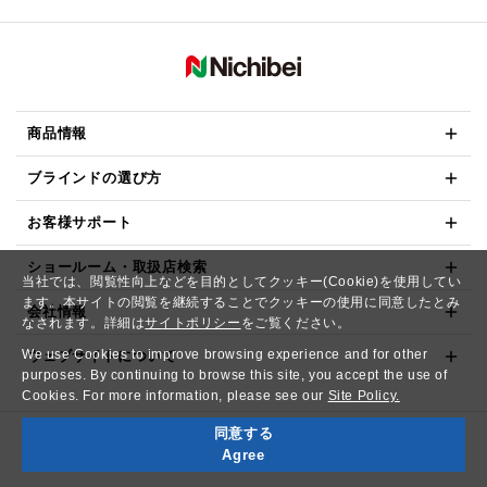
商品情報
ブラインドの選び方
お客様サポート
ショールーム・取扱店検索
当社では、閲覧性向上などを目的としてクッキー(Cookie)を使用してい
ます。本サイトの閲覧を継続することでクッキーの使用に同意したとみ
会社情報
なされます。詳細は
サイトポリシー
をご覧ください。
We use Cookies to improve browsing experience and for other
ウェブサイトについて
purposes. By continuing to browse this site, you accept the use of
Cookies. For more information, please see our
Site Policy.
同意する
Copyright© NICHIBEI CO.,LTD. All Rights Reserved.
Agree