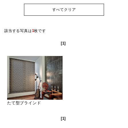
すべてクリア
該当する写真は
1
枚です
[1]
たて型ブラインド
[1]