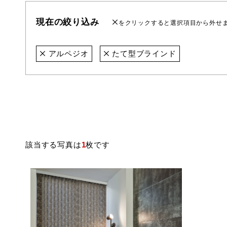
現在の絞り込み
をクリックすると選択項目から外せ
アルペジオ
たて型ブラインド
該当する写真は
1
枚です