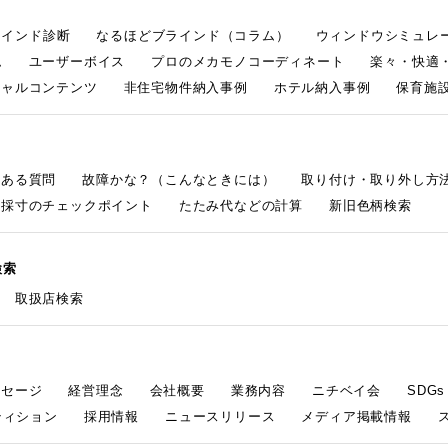
ラインド診断
なるほどブラインド（コラム）
ウィンドウシミュレ
ム
ユーザーボイス
プロのメカモノコーディネート
楽々・快適
シャルコンテンツ
非住宅物件納入事例
ホテル納入事例
保育施設
くある質問
故障かな？（こんなときには）
取り付け・取り外し方
採寸のチェックポイント
たたみ代などの計算
新旧色柄検索
検索
取扱店検索
ッセージ
経営理念
会社概要
業務内容
ニチベイ会
SDG
ティション
採用情報
ニュースリリース
メディア掲載情報