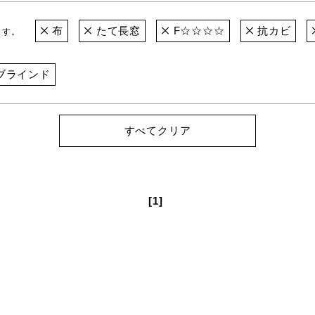
布
たて長窓
F☆☆☆☆
抗カビ
ます。
ブラインド
すべてクリア
[1]