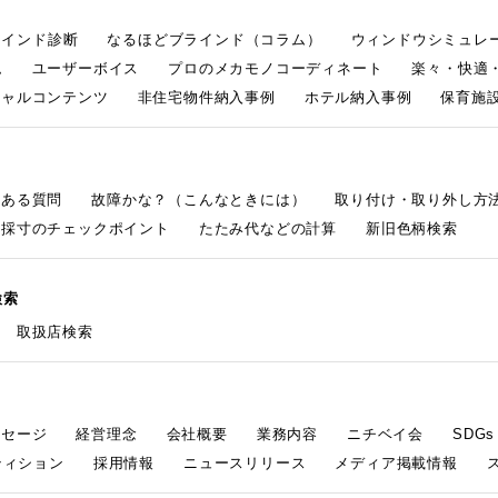
ラインド診断
なるほどブラインド（コラム）
ウィンドウシミュレ
ム
ユーザーボイス
プロのメカモノコーディネート
楽々・快適
シャルコンテンツ
非住宅物件納入事例
ホテル納入事例
保育施設
くある質問
故障かな？（こんなときには）
取り付け・取り外し方
採寸のチェックポイント
たたみ代などの計算
新旧色柄検索
検索
取扱店検索
ッセージ
経営理念
会社概要
業務内容
ニチベイ会
SDG
ティション
採用情報
ニュースリリース
メディア掲載情報