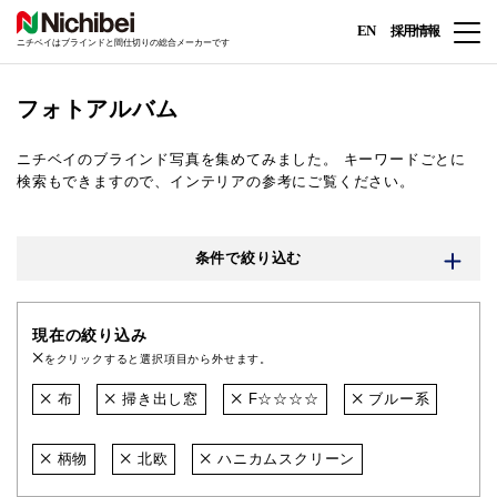
EN
採用情報
ニチベイはブラインドと間仕切りの総合メーカーです
フォトアルバム
ニチベイのブラインド写真を集めてみました。
キーワードごとに
検索もできますので、インテリアの参考にご覧ください。
条件で絞り込む
現在の絞り込み
をクリックすると選択項目から外せます。
布
掃き出し窓
F☆☆☆☆
ブルー系
柄物
北欧
ハニカムスクリーン