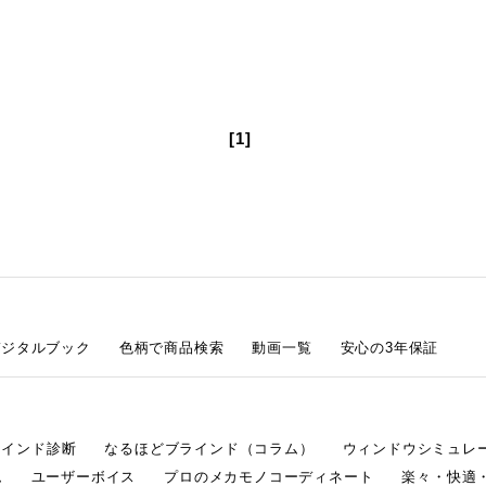
[1]
デジタルブック
色柄で商品検索
動画一覧
安心の3年保証
ラインド診断
なるほどブラインド（コラム）
ウィンドウシミュレ
ム
ユーザーボイス
プロのメカモノコーディネート
楽々・快適