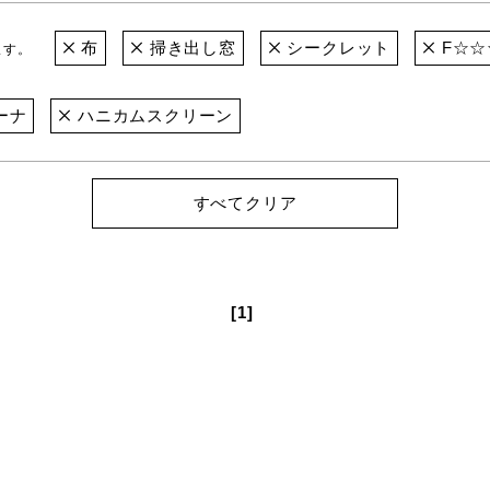
布
掃き出し窓
シークレット
F☆☆
ます。
ーナ
ハニカムスクリーン
すべてクリア
[1]