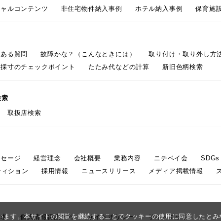
シャルコンテンツ
非住宅物件納入事例
ホテル納入事例
保育施設
くある質問
故障かな？（こんなときには）
取り付け・取り外し方
採寸のチェックポイント
たたみ代などの計算
新旧色柄検索
検索
取扱店検索
ッセージ
経営理念
会社概要
業務内容
ニチベイ会
SDG
ティション
採用情報
ニュースリリース
メディア掲載情報
しています。本サイトの閲覧を継続することでクッキーの使用に同意したと
請求
個人情報保護方針
サイトポリシー
サイトマップ