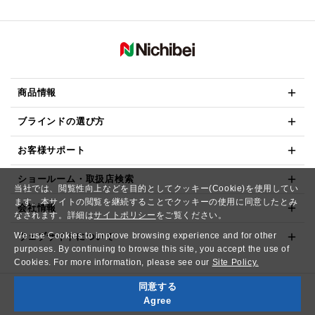
商品情報
ブラインドの選び方
お客様サポート
ショールーム・取扱店検索
当社では、閲覧性向上などを目的としてクッキー(Cookie)を使用してい
ます。本サイトの閲覧を継続することでクッキーの使用に同意したとみ
会社情報
なされます。詳細は
サイトポリシー
をご覧ください。
We use Cookies to improve browsing experience and for other
ウェブサイトについて
purposes. By continuing to browse this site, you accept the use of
Cookies. For more information, please see our
Site Policy.
同意する
Copyright© NICHIBEI CO.,LTD. All Rights Reserved.
Agree