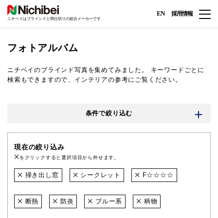
EN
採用情報
ニチベイはブラインドと間仕切りの総合メーカーです
フォトアルバム
ニチベイのブラインド写真を集めてみました。
キーワードごとに
検索もできますので、インテリアの参考にご覧ください。
条件で絞り込む
現在の絞り込み
をクリックすると選択項目から外せます。
掃き出し窓
シークレット
F☆☆☆☆
断熱
防炎
ブルー系
柄物