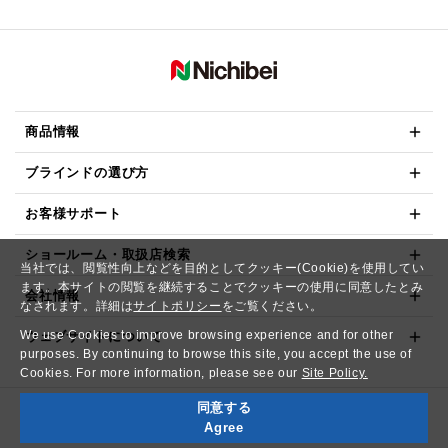
商品情報
ブラインドの選び方
お客様サポート
ショールーム・取扱店検索
当社では、閲覧性向上などを目的としてクッキー(Cookie)を使用してい
ます。本サイトの閲覧を継続することでクッキーの使用に同意したとみ
会社情報
なされます。詳細は
サイトポリシー
をご覧ください。
We use Cookies to improve browsing experience and for other
ウェブサイトについて
purposes. By continuing to browse this site, you accept the use of
Cookies. For more information, please see our
Site Policy.
同意する
Copyright© NICHIBEI CO.,LTD. All Rights Reserved.
Agree