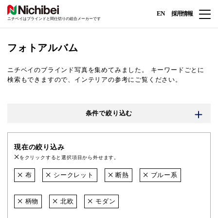
EN
採用情報
ニチベイはブラインドと間仕切りの総合メーカーです
フォトアルバム
ニチベイのブラインド写真を集めてみました。
キーワードごとに
検索もできますので、インテリアの参考にご覧ください。
条件で絞り込む
現在の絞り込み
をクリックすると選択項目から外せます。
布
シークレット
断熱
ブルー系
柄物
北欧
モダン