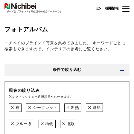
EN
採用情報
ニチベイはブラインドと間仕切りの総合メーカーです
フォトアルバム
ニチベイのブラインド写真を集めてみました。
キーワードごとに
検索もできますので、インテリアの参考にご覧ください。
条件で絞り込む
現在の絞り込み
をクリックすると選択項目から外せます。
布
シークレット
断熱
遮熱
ブルー系
柄物
北欧