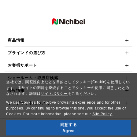
商品情報
ブラインドの選び方
お客様サポート
ショールーム・取扱店検索
当社では、閲覧性向上などを目的としてクッキー(Cookie)を使用してい
ます。本サイトの閲覧を継続することでクッキーの使用に同意したとみ
会社情報
なされます。詳細は
サイトポリシー
をご覧ください。
We use Cookies to improve browsing experience and for other
ウェブサイトについて
purposes. By continuing to browse this site, you accept the use of
Cookies. For more information, please see our
Site Policy.
同意する
Copyright© NICHIBEI CO.,LTD. All Rights Reserved.
Agree