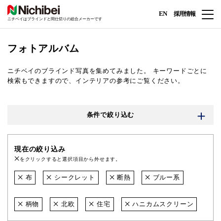
EN
採用情報
ニチベイはブラインドと間仕切りの総合メーカーです
フォトアルバム
ニチベイのブラインド写真を集めてみました。
キーワードごとに
検索もできますので、インテリアの参考にご覧ください。
条件で絞り込む
現在の絞り込み
をクリックすると選択項目から外せます。
布
シークレット
断熱
ブルー系
柄物
北欧
住宅
ハニカムスクリーン