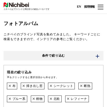
EN
採用情報
ニチベイはブラインドと間仕切りの総合メーカーです
フォトアルバム
ニチベイのブラインド写真を集めてみました。
キーワードごとに
検索もできますので、インテリアの参考にご覧ください。
条件で絞り込む
現在の絞り込み
をクリックすると選択項目から外せます。
布
掃き出し窓
シークレット
断熱
ブルー系
柄物
北欧
レフィーナ