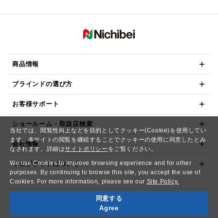
商品情報
ブラインドの選び方
お客様サポート
ショールーム・取扱店検索
当社では、閲覧性向上などを目的としてクッキー(Cookie)を使用してい
ます。本サイトの閲覧を継続することでクッキーの使用に同意したとみ
会社情報
なされます。詳細は
サイトポリシー
をご覧ください。
We use Cookies to improve browsing experience and for other
ウェブサイトについて
purposes. By continuing to browse this site, you accept the use of
Cookies. For more information, please see our
Site Policy.
同意する
Copyright© NICHIBEI CO.,LTD. All Rights Reserved.
Agree