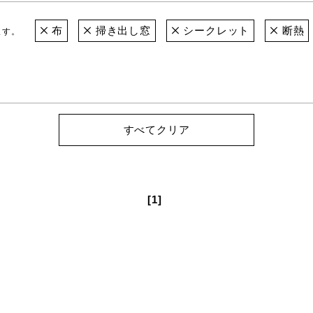
布
掃き出し窓
シークレット
断熱
ます。
すべてクリア
[1]