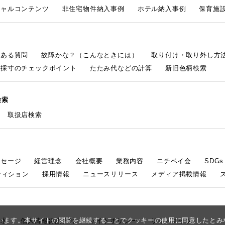
シャルコンテンツ
非住宅物件納入事例
ホテル納入事例
保育施設
くある質問
故障かな？（こんなときには）
取り付け・取り外し方
採寸のチェックポイント
たたみ代などの計算
新旧色柄検索
検索
取扱店検索
ッセージ
経営理念
会社概要
業務内容
ニチベイ会
SDG
ティション
採用情報
ニュースリリース
メディア掲載情報
しています。本サイトの閲覧を継続することでクッキーの使用に同意したと
請求
個人情報保護方針
サイトポリシー
サイトマップ