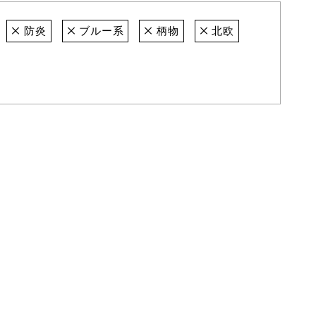
防炎
ブルー系
柄物
北欧