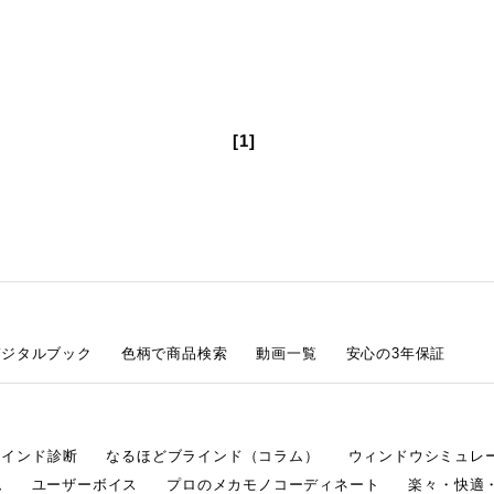
[1]
デジタルブック
色柄で商品検索
動画一覧
安心の3年保証
ラインド診断
なるほどブラインド（コラム）
ウィンドウシミュレ
ム
ユーザーボイス
プロのメカモノコーディネート
楽々・快適