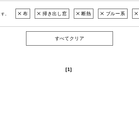
布
掃き出し窓
断熱
ブルー系
ます。
すべてクリア
[1]