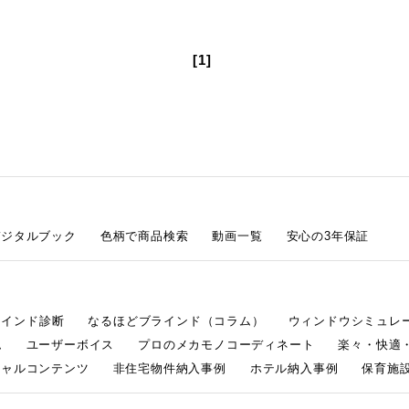
[1]
デジタルブック
色柄で商品検索
動画一覧
安心の3年保証
ラインド診断
なるほどブラインド（コラム）
ウィンドウシミュレ
ム
ユーザーボイス
プロのメカモノコーディネート
楽々・快適
シャルコンテンツ
非住宅物件納入事例
ホテル納入事例
保育施設