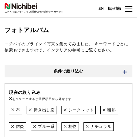
EN
採用情報
ニチベイはブラインドと間仕切りの総合メーカーです
フォトアルバム
ニチベイのブラインド写真を集めてみました。
キーワードごとに
検索もできますので、インテリアの参考にご覧ください。
条件で絞り込む
現在の絞り込み
をクリックすると選択項目から外せます。
布
掃き出し窓
シークレット
断熱
防炎
ブルー系
柄物
ナチュラル