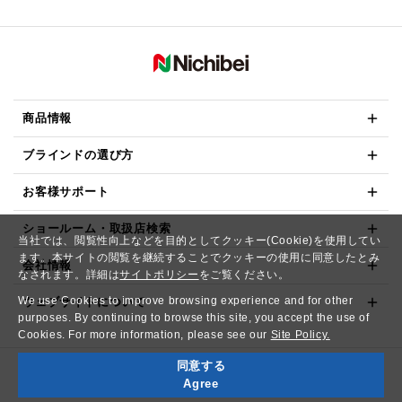
商品情報
ブラインドの選び方
お客様サポート
ショールーム・取扱店検索
当社では、閲覧性向上などを目的としてクッキー(Cookie)を使用してい
ます。本サイトの閲覧を継続することでクッキーの使用に同意したとみ
会社情報
なされます。詳細は
サイトポリシー
をご覧ください。
We use Cookies to improve browsing experience and for other
ウェブサイトについて
purposes. By continuing to browse this site, you accept the use of
Cookies. For more information, please see our
Site Policy.
同意する
Copyright© NICHIBEI CO.,LTD. All Rights Reserved.
Agree