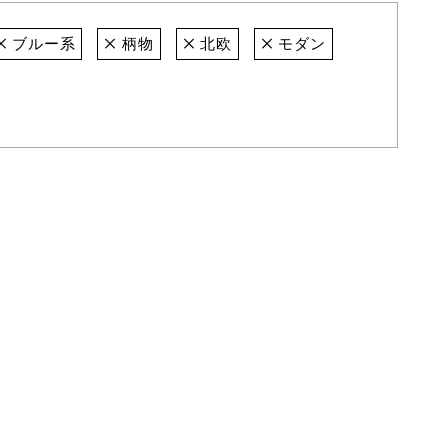
ブルー系
柄物
北欧
モダン