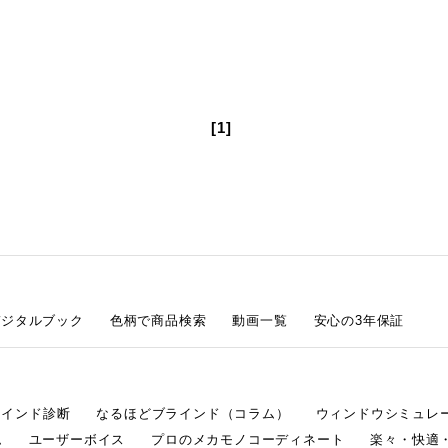
[1]
デジタルブック
色柄で商品検索
動画一覧
安心の3年保証
ラインド診断
なるほどブラインド（コラム）
ウィンドウシミュレ
ム
ユーザーボイス
プロのメカモノコーディネート
楽々・快適