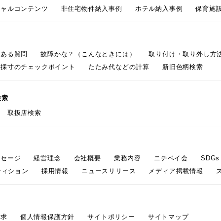
シャルコンテンツ
非住宅物件納入事例
ホテル納入事例
保育施設
くある質問
故障かな？（こんなときには）
取り付け・取り外し方
採寸のチェックポイント
たたみ代などの計算
新旧色柄検索
検索
取扱店検索
ッセージ
経営理念
会社概要
業務内容
ニチベイ会
SDG
ティション
採用情報
ニュースリリース
メディア掲載情報
請求
個人情報保護方針
サイトポリシー
サイトマップ