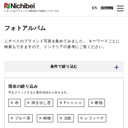
EN
採用情報
ニチベイはブラインドと間仕切りの総合メーカーです
フォトアルバム
ニチベイのブラインド写真を集めてみました。
キーワードごとに
検索もできますので、インテリアの参考にご覧ください。
条件で絞り込む
現在の絞り込み
をクリックすると選択項目から外せます。
布
掃き出し窓
F☆☆☆☆
断熱
ブルー系
柄物
北欧
レフィーナ