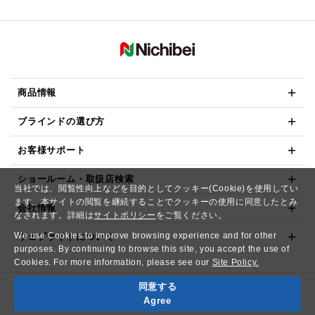
商品情報
ブラインドの選び方
お客様サポート
ショールーム・取扱店検索
当社では、閲覧性向上などを目的としてクッキー(Cookie)を使用してい
ます。本サイトの閲覧を継続することでクッキーの使用に同意したとみ
会社情報
なされます。詳細は
サイトポリシー
をご覧ください。
We use Cookies to improve browsing experience and for other
ウェブサイトについて
purposes. By continuing to browse this site, you accept the use of
Cookies. For more information, please see our
Site Policy.
同意する
Copyright© NICHIBEI CO.,LTD. All Rights Reserved.
Agree