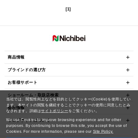
[1]
商品情報
ブラインドの選び方
お客様サポート
ショールーム・取扱店検索
当社では、閲覧性向上などを目的としてクッキー(Cookie)を使用してい
ます。本サイトの閲覧を継続することでクッキーの使用に同意したとみ
会社情報
なされます。詳細は
サイトポリシー
をご覧ください。
We use Cookies to improve browsing experience and for other
ウェブサイトについて
purposes. By continuing to browse this site, you accept the use of
Cookies. For more information, please see our
Site Policy.