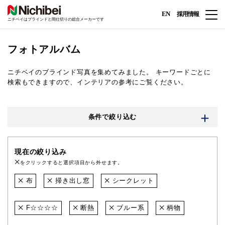
EN
採用情報
ニチベイはブラインドと間仕切りの総合メーカーです
フォトアルバム
ニチベイのブラインド写真を集めてみました。
キーワードごとに
検索もできますので、インテリアの参考にご覧ください。
条件で絞り込む
現在の絞り込み
をクリックすると選択項目から外せます。
布
掃き出し窓
シークレット
F☆☆☆☆
断熱
ブルー系
柄物