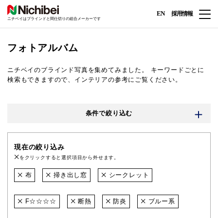
EN
採用情報
ニチベイはブラインドと間仕切りの総合メーカーです
フォトアルバム
ニチベイのブラインド写真を集めてみました。
キーワードごとに
検索もできますので、インテリアの参考にご覧ください。
条件で絞り込む
現在の絞り込み
をクリックすると選択項目から外せます。
布
掃き出し窓
シークレット
F☆☆☆☆
断熱
防炎
ブルー系