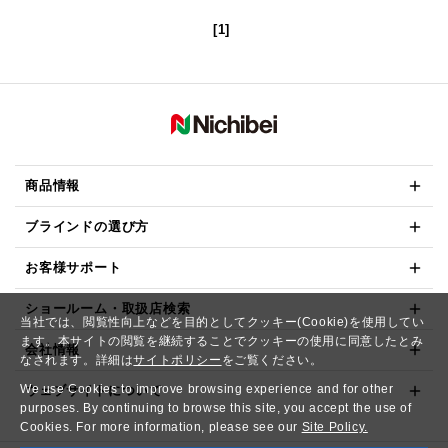
[1]
商品情報
ブラインドの選び方
お客様サポート
ショールーム・取扱店検索
当社では、閲覧性向上などを目的としてクッキー(Cookie)を使用してい
ます。本サイトの閲覧を継続することでクッキーの使用に同意したとみ
会社情報
なされます。詳細は
サイトポリシー
をご覧ください。
We use Cookies to improve browsing experience and for other
ウェブサイトについて
purposes. By continuing to browse this site, you accept the use of
Cookies. For more information, please see our
Site Policy.