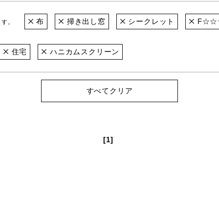
布
掃き出し窓
シークレット
F☆☆
ます。
住宅
ハニカムスクリーン
すべてクリア
[1]