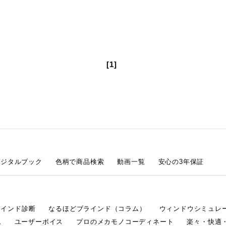
[1]
デジタルブック
色柄で商品検索
動画一覧
安心の3年保証
ラインド診断
なるほどブラインド（コラム）
ウィンドウシミュレ
ム
ユーザーボイス
プロのメカモノコーディネート
楽々・快適