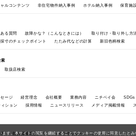
シャルコンテンツ
非住宅物件納入事例
ホテル納入事例
保育施設
くある質問
故障かな？（こんなときには）
取り付け・取り外し方
採寸のチェックポイント
たたみ代などの計算
新旧色柄検索
検索
取扱店検索
ッセージ
経営理念
会社概要
業務内容
ニチベイ会
SDG
ティション
採用情報
ニュースリリース
メディア掲載情報
しています。本サイトの閲覧を継続することでクッキーの使用に同意したと
請求
個人情報保護方針
サイトポリシー
サイトマップ