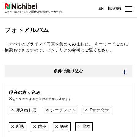
EN
採用情報
ニチベイはブラインドと間仕切りの総合メーカーです
フォトアルバム
ニチベイのブラインド写真を集めてみました。
キーワードごとに
検索もできますので、インテリアの参考にご覧ください。
条件で絞り込む
現在の絞り込み
をクリックすると選択項目から外せます。
掃き出し窓
シークレット
F☆☆☆☆
断熱
防炎
柄物
北欧