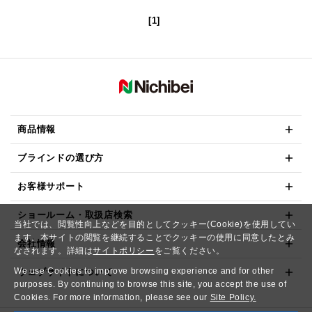
[1]
商品情報
ブラインドの選び方
お客様サポート
ショールーム・取扱店検索
当社では、閲覧性向上などを目的としてクッキー(Cookie)を使用してい
ます。本サイトの閲覧を継続することでクッキーの使用に同意したとみ
会社情報
なされます。詳細は
サイトポリシー
をご覧ください。
We use Cookies to improve browsing experience and for other
ウェブサイトについて
purposes. By continuing to browse this site, you accept the use of
Cookies. For more information, please see our
Site Policy.