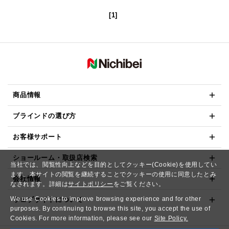
[1]
商品情報
ブラインドの選び方
お客様サポート
ショールーム・取扱店検索
当社では、閲覧性向上などを目的としてクッキー(Cookie)を使用してい
ます。本サイトの閲覧を継続することでクッキーの使用に同意したとみ
会社情報
なされます。詳細は
サイトポリシー
をご覧ください。
We use Cookies to improve browsing experience and for other
ウェブサイトについて
purposes. By continuing to browse this site, you accept the use of
Cookies. For more information, please see our
Site Policy.