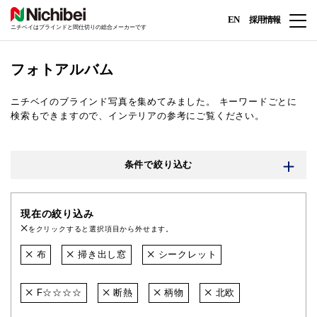
EN
採用情報
ニチベイはブラインドと間仕切りの総合メーカーです
フォトアルバム
ニチベイのブラインド写真を集めてみました。
キーワードごとに
検索もできますので、インテリアの参考にご覧ください。
条件で絞り込む
現在の絞り込み
をクリックすると選択項目から外せます。
布
掃き出し窓
シークレット
F☆☆☆☆
断熱
柄物
北欧