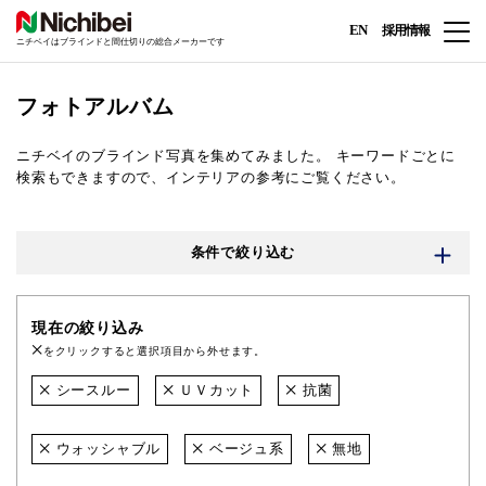
EN
採用情報
ニチベイはブラインドと間仕切りの総合メーカーです
フォトアルバム
ニチベイのブラインド写真を集めてみました。
キーワードごとに
検索もできますので、インテリアの参考にご覧ください。
条件で絞り込む
現在の絞り込み
をクリックすると選択項目から外せます。
シースルー
ＵＶカット
抗菌
ウォッシャブル
ベージュ系
無地