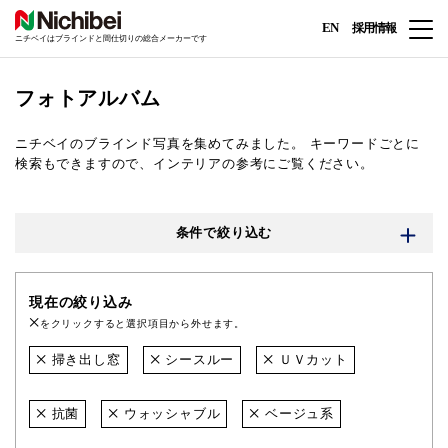
EN
採用情報
ニチベイはブラインドと間仕切りの総合メーカーです
フォトアルバム
ニチベイのブラインド写真を集めてみました。
キーワードごとに
検索もできますので、インテリアの参考にご覧ください。
条件で絞り込む
現在の絞り込み
をクリックすると選択項目から外せます。
掃き出し窓
シースルー
ＵＶカット
抗菌
ウォッシャブル
ベージュ系