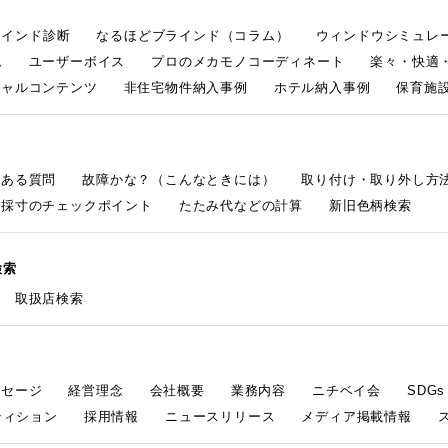
ラインド診断
なるほどブラインド（コラム）
ウィンドウシミュレ
ム
ユーザーボイス
プロのメカモノコーディネート
楽々・快適
シャルコンテンツ
非住宅物件納入事例
ホテル納入事例
保育施設
くある質問
故障かな？（こんなときには）
取り付け・取り外し方
採寸のチェックポイント
たたみ代などの計算
新旧色柄検索
検索
取扱店検索
ッセージ
経営理念
会社概要
業務内容
ニチベイ会
SDG
ティション
採用情報
ニュースリリース
メディア掲載情報