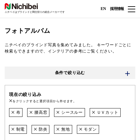
EN
採用情報
ニチベイはブラインドと間仕切りの総合メーカーです
フォトアルバム
ニチベイのブラインド写真を集めてみました。
キーワードごとに
検索もできますので、インテリアの参考にご覧ください。
条件で絞り込む
現在の絞り込み
をクリックすると選択項目から外せます。
布
腰高窓
シースルー
ＵＶカット
制電
防炎
無地
モダン