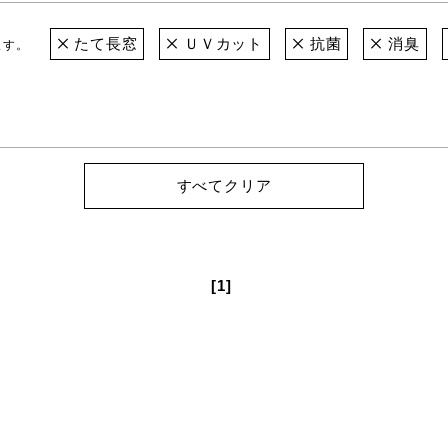
たて長窓
ＵＶカット
抗菌
消臭
ます。
すべてクリア
[1]