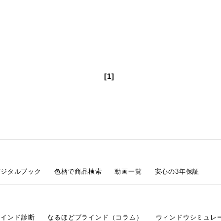
[1]
デジタルブック
色柄で商品検索
動画一覧
安心の3年保証
ラインド診断
なるほどブラインド（コラム）
ウィンドウシミュレ