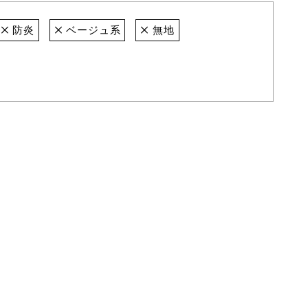
防炎
ベージュ系
無地