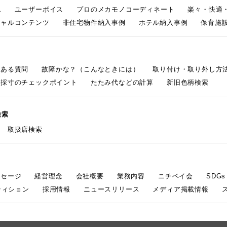
ム
ユーザーボイス
プロのメカモノコーディネート
楽々・快適
シャルコンテンツ
非住宅物件納入事例
ホテル納入事例
保育施設
くある質問
故障かな？（こんなときには）
取り付け・取り外し方
採寸のチェックポイント
たたみ代などの計算
新旧色柄検索
検索
取扱店検索
ッセージ
経営理念
会社概要
業務内容
ニチベイ会
SDG
ティション
採用情報
ニュースリリース
メディア掲載情報