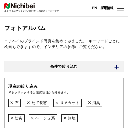
EN
採用情報
ニチベイはブラインドと間仕切りの総合メーカーです
フォトアルバム
ニチベイのブラインド写真を集めてみました。
キーワードごとに
検索もできますので、インテリアの参考にご覧ください。
条件で絞り込む
現在の絞り込み
をクリックすると選択項目から外せます。
布
たて長窓
ＵＶカット
消臭
防炎
ベージュ系
無地