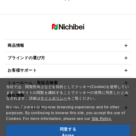
商品情報
ブラインドの選び方
お客様サポート
ショールーム・取扱店検索
当社では、閲覧性向上などを目的としてクッキー(Cookie)を使用してい
ます。本サイトの閲覧を継続することでクッキーの使用に同意したとみ
会社情報
なされます。詳細は
サイトポリシー
をご覧ください。
We use Cookies to improve browsing experience and for other
ウェブサイトについて
purposes. By continuing to browse this site, you accept the use of
Cookies. For more information, please see our
Site Policy.
同意する
Copyright© NICHIBEI CO.,LTD. All Rights Reserved.
Agree