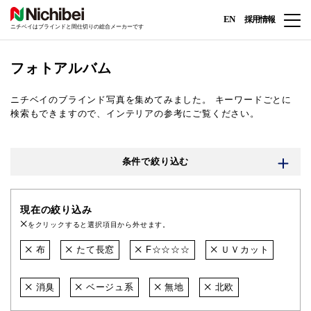
EN
採用情報
ニチベイはブラインドと間仕切りの総合メーカーです
フォトアルバム
ニチベイのブラインド写真を集めてみました。
キーワードごとに
検索もできますので、インテリアの参考にご覧ください。
条件で絞り込む
現在の絞り込み
をクリックすると選択項目から外せます。
布
たて長窓
F☆☆☆☆
ＵＶカット
消臭
ベージュ系
無地
北欧