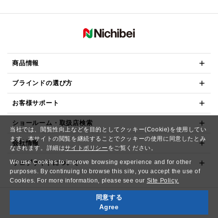
商品情報
ブラインドの選び方
お客様サポート
ショールーム・取扱店検索
当社では、閲覧性向上などを目的としてクッキー(Cookie)を使用してい
ます。本サイトの閲覧を継続することでクッキーの使用に同意したとみ
会社情報
なされます。詳細は
サイトポリシー
をご覧ください。
We use Cookies to improve browsing experience and for other
ウェブサイトについて
purposes. By continuing to browse this site, you accept the use of
Cookies. For more information, please see our
Site Policy.
同意する
Copyright© NICHIBEI CO.,LTD. All Rights Reserved.
Agree