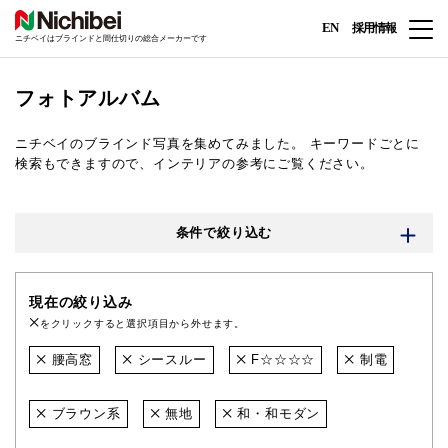
EN
採用情報
ニチベイはブラインドと間仕切りの総合メーカーです
フォトアルバム
ニチベイのブラインド写真を集めてみました。
キーワードごとに
検索もできますので、インテリアの参考にご覧ください。
条件で絞り込む
現在の絞り込み
をクリックすると選択項目から外せます。
腰高窓
シースルー
F☆☆☆☆
制電
ブラウン系
無地
和・和モダン