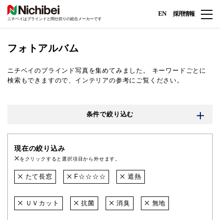
EN
採用情報
ニチベイはブラインドと間仕切りの総合メーカーです
フォトアルバム
ニチベイのブラインド写真を集めてみました。
キーワードごとに
検索もできますので、インテリアの参考にご覧ください。
条件で絞り込む
現在の絞り込み
をクリックすると選択項目から外せます。
たて長窓
F☆☆☆☆
遮熱
ＵＶカット
抗菌
消臭
無地