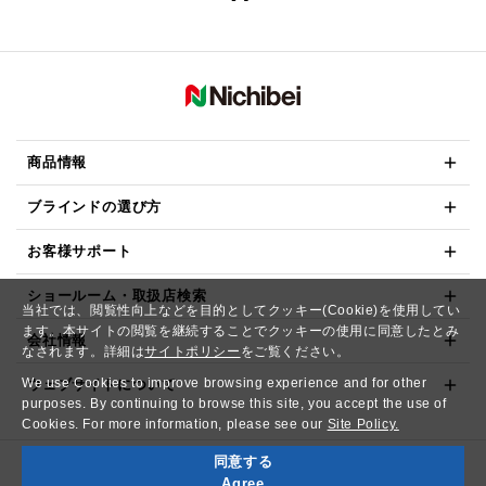
商品情報
ブラインドの選び方
お客様サポート
ショールーム・取扱店検索
当社では、閲覧性向上などを目的としてクッキー(Cookie)を使用してい
ます。本サイトの閲覧を継続することでクッキーの使用に同意したとみ
会社情報
なされます。詳細は
サイトポリシー
をご覧ください。
We use Cookies to improve browsing experience and for other
ウェブサイトについて
purposes. By continuing to browse this site, you accept the use of
Cookies. For more information, please see our
Site Policy.
同意する
Copyright© NICHIBEI CO.,LTD. All Rights Reserved.
Agree