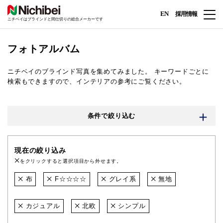
EN
採用情報
ニチベイはブラインドと間仕切りの総合メーカーです
フォトアルバム
ニチベイのブラインド写真を集めてみました。
キーワードごとに
検索もできますので、インテリアの参考にご覧ください。
条件で絞り込む
現在の絞り込み
をクリックすると選択項目から外せます。
布
F☆☆☆☆
グレイ系
無地
カジュアル
北欧
シンプル