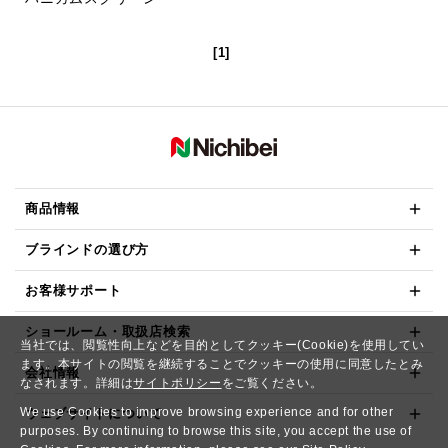
[1]
商品情報
ブラインドの選び方
お客様サポート
ショールーム・取扱店検索
当社では、閲覧性向上などを目的としてクッキー(Cookie)を使用してい
ます。本サイトの閲覧を継続することでクッキーの使用に同意したとみ
会社情報
なされます。詳細は
サイトポリシー
をご覧ください。
We use Cookies to improve browsing experience and for other
ウェブサイトについて
purposes. By continuing to browse this site, you accept the use of