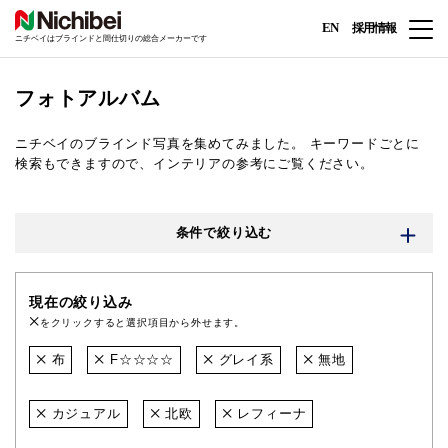
EN
採用情報
ニチベイはブラインドと間仕切りの総合メーカーです
フォトアルバム
ニチベイのブラインド写真を集めてみました。
キーワードごとに
検索もできますので、インテリアの参考にご覧ください。
条件で絞り込む
現在の絞り込み
をクリックすると選択項目から外せます。
布
F☆☆☆☆
グレイ系
無地
カジュアル
北欧
レフィーナ