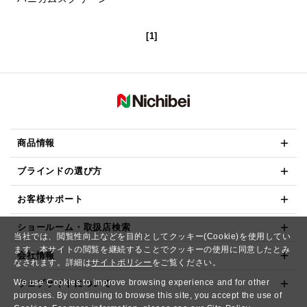
[1]
商品情報
ブラインドの選び方
お客様サポート
ショールーム・取扱店検索
当社では、閲覧性向上などを目的としてクッキー(Cookie)を使用してい
ます。本サイトの閲覧を継続することでクッキーの使用に同意したとみ
会社情報
なされます。詳細は
サイトポリシー
をご覧ください。
We use Cookies to improve browsing experience and for other
ウェブサイトについて
purposes. By continuing to browse this site, you accept the use of