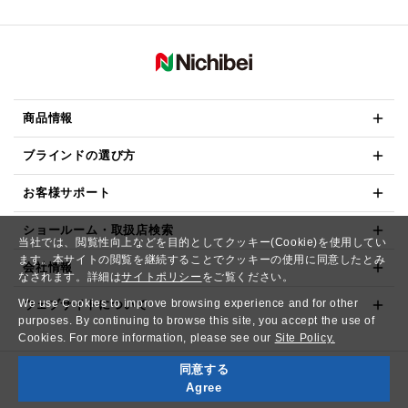
商品情報
ブラインドの選び方
お客様サポート
ショールーム・取扱店検索
当社では、閲覧性向上などを目的としてクッキー(Cookie)を使用してい
ます。本サイトの閲覧を継続することでクッキーの使用に同意したとみ
会社情報
なされます。詳細は
サイトポリシー
をご覧ください。
We use Cookies to improve browsing experience and for other
ウェブサイトについて
purposes. By continuing to browse this site, you accept the use of
Cookies. For more information, please see our
Site Policy.
同意する
Copyright© NICHIBEI CO.,LTD. All Rights Reserved.
Agree