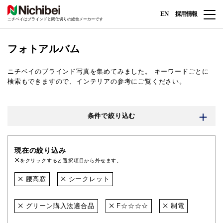
EN
採用情報
ニチベイはブラインドと間仕切りの総合メーカーです
フォトアルバム
ニチベイのブラインド写真を集めてみました。
キーワードごとに
検索もできますので、インテリアの参考にご覧ください。
条件で絞り込む
現在の絞り込み
をクリックすると選択項目から外せます。
腰高窓
シークレット
グリーン購入法適合品
F☆☆☆☆
制電