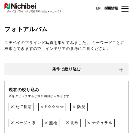
EN
採用情報
ニチベイはブラインドと間仕切りの総合メーカーです
フォトアルバム
ニチベイのブラインド写真を集めてみました。
キーワードごとに
検索もできますので、インテリアの参考にご覧ください。
条件で絞り込む
現在の絞り込み
をクリックすると選択項目から外せます。
たて長窓
F☆☆☆☆
防炎
ベージュ系
無地
北欧
ナチュラル