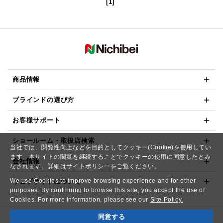
[1]
商品情報
ブラインドの選び方
お客様サポート
ショールーム・取扱店検索
当社では、閲覧性向上などを目的としてクッキー(Cookie)を使用してい
ます。本サイトの閲覧を継続することでクッキーの使用に同意したとみ
会社情報
なされます。詳細は
サイトポリシー
をご覧ください。
We use Cookies to improve browsing experience and for other
ウェブサイトについて
purposes. By continuing to browse this site, you accept the use of
Cookies. For more information, please see our
Site Policy.
同意する
Copyright© NICHIBEI CO.,LTD. All Rights Reserved.