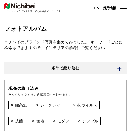
EN
採用情報
ニチベイはブラインドと間仕切りの総合メーカーです
フォトアルバム
ニチベイのブラインド写真を集めてみました。
キーワードごとに
検索もできますので、インテリアの参考にご覧ください。
条件で絞り込む
現在の絞り込み
をクリックすると選択項目から外せます。
腰高窓
シークレット
抗ウイルス
抗菌
無地
モダン
シンプル