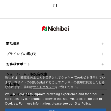
[1]
商品情報
ブラインドの選び方
お客様サポート
ショールーム・取扱店検索
当社では、閲覧性向上などを目的としてクッキー(Cookie)を使用してい
ます。本サイトの閲覧を継続することでクッキーの使用に同意したとみ
会社情報
なされます。詳細は
サイトポリシー
をご覧ください。
We use Cookies to improve browsing experience and for other
ウェブサイトについて
purposes. By continuing to browse this site, you accept the use of
Cookies. For more information, please see our
Site Policy.