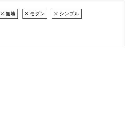
無地
モダン
シンプル