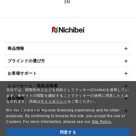
[1]
商品情報
ブラインドの選び方
お客様サポート
ショールーム・取扱店検索
当社では、閲覧性向上などを目的としてクッキー(Cookie)を使用してい
ます。本サイトの閲覧を継続することでクッキーの使用に同意したとみ
会社情報
なされます。詳細は
サイトポリシー
をご覧ください。
We use Cookies to improve browsing experience and for other
ウェブサイトについて
purposes. By continuing to browse this site, you accept the use of
Cookies. For more information, please see our
Site Policy.
同意する
Copyright© NICHIBEI CO.,LTD. All Rights Reserved.