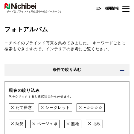
EN
採用情報
ニチベイはブラインドと間仕切りの総合メーカーです
フォトアルバム
ニチベイのブラインド写真を集めてみました。
キーワードごとに
検索もできますので、インテリアの参考にご覧ください。
条件で絞り込む
現在の絞り込み
をクリックすると選択項目から外せます。
たて長窓
シークレット
F☆☆☆☆
防炎
ベージュ系
無地
北欧