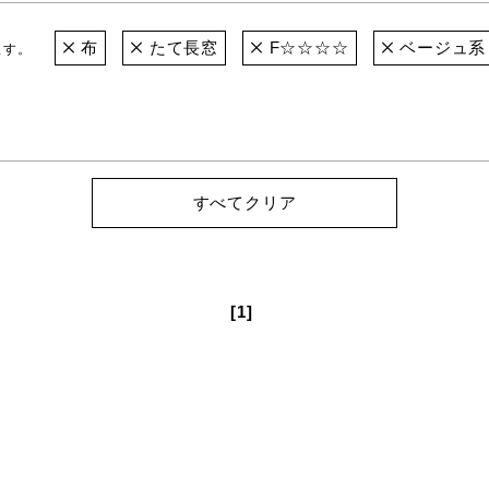
布
たて長窓
F☆☆☆☆
ベージュ系
ます。
すべてクリア
[1]