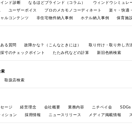
ラインド診断
なるほどブラインド（コラム）
ウィンドウシミュレ
ム
ユーザーボイス
プロのメカモノコーディネート
楽々・快適
シャルコンテンツ
非住宅物件納入事例
ホテル納入事例
保育施設
くある質問
故障かな？（こんなときには）
取り付け・取り外し方
採寸のチェックポイント
たたみ代などの計算
新旧色柄検索
検索
取扱店検索
ッセージ
経営理念
会社概要
業務内容
ニチベイ会
SDG
ティション
採用情報
ニュースリリース
メディア掲載情報