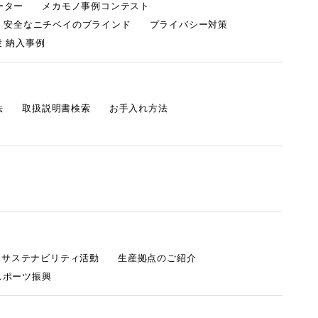
ーター
メカモノ事例コンテスト
・安全なニチベイのブラインド
プライバシー対策
 納入事例
法
取扱説明書検索
お手入れ方法
s サステナビリティ活動
生産拠点のご紹介
スポーツ振興