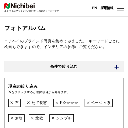
EN
採用情報
ニチベイはブラインドと間仕切りの総合メーカーです
フォトアルバム
ニチベイのブラインド写真を集めてみました。
キーワードごとに
検索もできますので、インテリアの参考にご覧ください。
条件で絞り込む
現在の絞り込み
をクリックすると選択項目から外せます。
布
たて長窓
F☆☆☆☆
ベージュ系
無地
北欧
シンプル