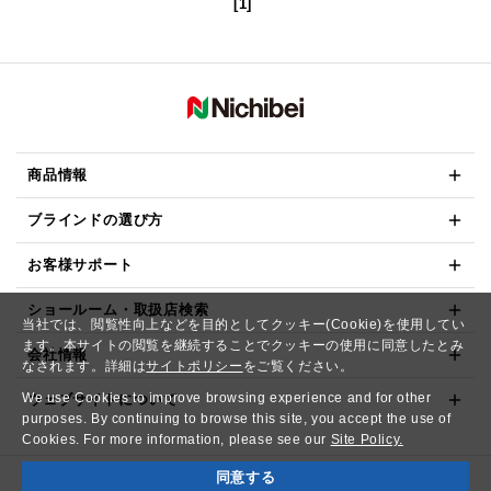
[1]
商品情報
ブラインドの選び方
お客様サポート
ショールーム・取扱店検索
当社では、閲覧性向上などを目的としてクッキー(Cookie)を使用してい
ます。本サイトの閲覧を継続することでクッキーの使用に同意したとみ
会社情報
なされます。詳細は
サイトポリシー
をご覧ください。
We use Cookies to improve browsing experience and for other
ウェブサイトについて
purposes. By continuing to browse this site, you accept the use of
Cookies. For more information, please see our
Site Policy.
同意する
Copyright© NICHIBEI CO.,LTD. All Rights Reserved.