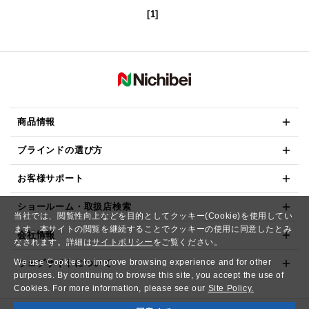
[1]
商品情報
ブラインドの選び方
お客様サポート
ショールーム・取扱店検索
当社では、閲覧性向上などを目的としてクッキー(Cookie)を使用してい
ます。本サイトの閲覧を継続することでクッキーの使用に同意したとみ
会社情報
なされます。詳細は
サイトポリシー
をご覧ください。
We use Cookies to improve browsing experience and for other
ウェブサイトについて
purposes. By continuing to browse this site, you accept the use of
Cookies. For more information, please see our
Site Policy.