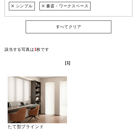
シンプル
書斎・ワークスペース
すべてクリア
該当する写真は
1
枚です
[1]
たて型ブラインド