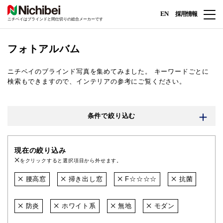
EN
採用情報
ニチベイはブラインドと間仕切りの総合メーカーです
フォトアルバム
ニチベイのブラインド写真を集めてみました。
キーワードごとに
検索もできますので、インテリアの参考にご覧ください。
条件で絞り込む
現在の絞り込み
をクリックすると選択項目から外せます。
腰高窓
掃き出し窓
F☆☆☆☆
抗菌
防炎
ホワイト系
無地
モダン