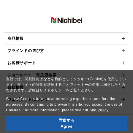
商品情報
ブラインドの選び方
お客様サポート
ショールーム・取扱店検索
当社では、閲覧性向上などを目的としてクッキー(Cookie)を使用してい
ます。本サイトの閲覧を継続することでクッキーの使用に同意したとみ
会社情報
なされます。詳細は
サイトポリシー
をご覧ください。
We use Cookies to improve browsing experience and for other
ウェブサイトについて
purposes. By continuing to browse this site, you accept the use of
Cookies. For more information, please see our
Site Policy.
同意する
Copyright© NICHIBEI CO.,LTD. All Rights Reserved.
Agree