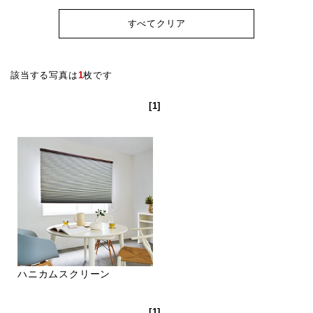
すべてクリア
該当する写真は
1
枚です
[1]
ハニカムスクリーン
[1]