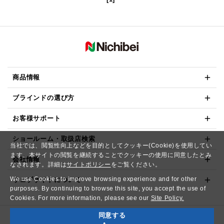
商品情報
ブラインドの選び方
お客様サポート
ショールーム・取扱店検索
当社では、閲覧性向上などを目的としてクッキー(Cookie)を使用してい
ます。本サイトの閲覧を継続することでクッキーの使用に同意したとみ
会社情報
なされます。詳細は
サイトポリシー
をご覧ください。
We use Cookies to improve browsing experience and for other
ウェブサイトについて
purposes. By continuing to browse this site, you accept the use of
Cookies. For more information, please see our
Site Policy.
同意する
Copyright© NICHIBEI CO.,LTD. All Rights Reserved.