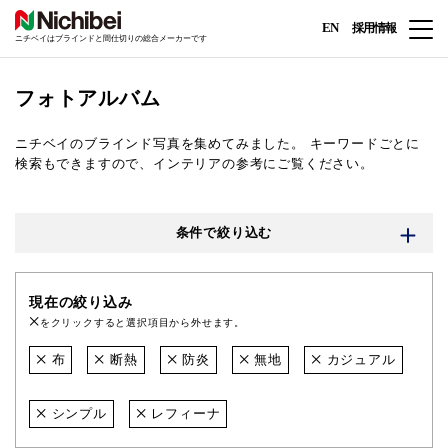
EN
採用情報
ニチベイはブラインドと間仕切りの総合メーカーです
フォトアルバム
ニチベイのブラインド写真を集めてみました。
キーワードごとに
検索もできますので、インテリアの参考にご覧ください。
条件で絞り込む
現在の絞り込み
をクリックすると選択項目から外せます。
布
断熱
防炎
無地
カジュアル
シンプル
レフィーナ