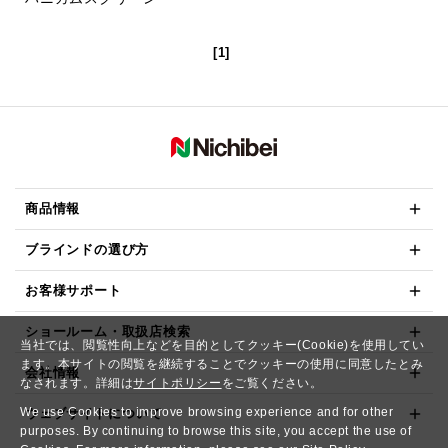
[1]
商品情報
ブラインドの選び方
お客様サポート
ショールーム・取扱店検索
当社では、閲覧性向上などを目的としてクッキー(Cookie)を使用してい
ます。本サイトの閲覧を継続することでクッキーの使用に同意したとみ
会社情報
なされます。詳細は
サイトポリシー
をご覧ください。
We use Cookies to improve browsing experience and for other
ウェブサイトについて
purposes. By continuing to browse this site, you accept the use of