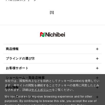
[1]
商品情報
ブラインドの選び方
お客様サポート
ショールーム・取扱店検索
当社では、閲覧性向上などを目的としてクッキー(Cookie)を使用してい
ます。本サイトの閲覧を継続することでクッキーの使用に同意したとみ
会社情報
なされます。詳細は
サイトポリシー
をご覧ください。
We use Cookies to improve browsing experience and for other
ウェブサイトについて
purposes. By continuing to browse this site, you accept the use of