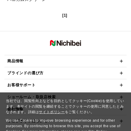
[1]
商品情報
ブラインドの選び方
お客様サポート
ショールーム・取扱店検索
当社では、閲覧性向上などを目的としてクッキー(Cookie)を使用してい
ます。本サイトの閲覧を継続することでクッキーの使用に同意したとみ
会社情報
なされます。詳細は
サイトポリシー
をご覧ください。
We use Cookies to improve browsing experience and for other
ウェブサイトについて
purposes. By continuing to browse this site, you accept the use of