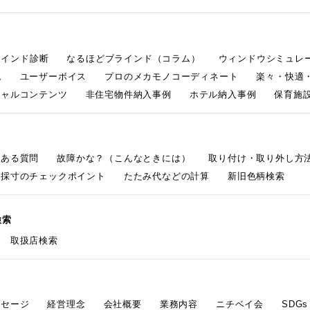
ラインド診断
なるほどブラインド（コラム）
ウィンドウシミュレ
ム
ユーザーボイス
プロのメカモノコーディネート
楽々・快適
シャルコンテンツ
非住宅物件納入事例
ホテル納入事例
保育施設
くある質問
故障かな？（こんなときには）
取り付け・取り外し方
採寸のチェックポイント
たたみ代などの計算
新旧色柄検索
検索
取扱店検索
ッセージ
経営理念
会社概要
業務内容
ニチベイ会
SDG