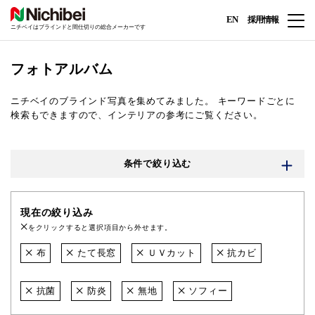
EN
採用情報
ニチベイはブラインドと間仕切りの総合メーカーです
フォトアルバム
ニチベイのブラインド写真を集めてみました。
キーワードごとに
検索もできますので、インテリアの参考にご覧ください。
条件で絞り込む
現在の絞り込み
をクリックすると選択項目から外せます。
布
たて長窓
ＵＶカット
抗カビ
抗菌
防炎
無地
ソフィー