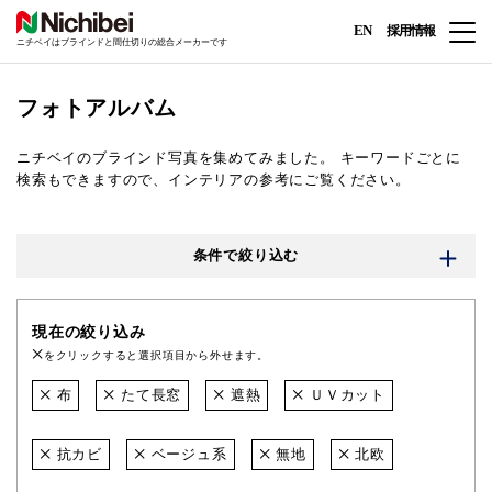
EN
採用情報
ニチベイはブラインドと間仕切りの総合メーカーです
フォトアルバム
ニチベイのブラインド写真を集めてみました。
キーワードごとに
検索もできますので、インテリアの参考にご覧ください。
条件で絞り込む
現在の絞り込み
をクリックすると選択項目から外せます。
布
たて長窓
遮熱
ＵＶカット
抗カビ
ベージュ系
無地
北欧