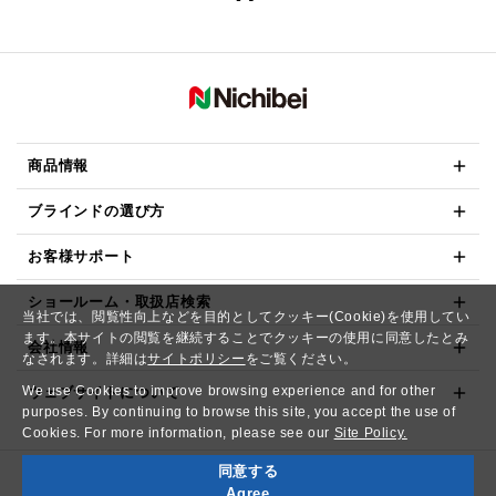
商品情報
ブラインドの選び方
お客様サポート
ショールーム・取扱店検索
当社では、閲覧性向上などを目的としてクッキー(Cookie)を使用してい
ます。本サイトの閲覧を継続することでクッキーの使用に同意したとみ
会社情報
なされます。詳細は
サイトポリシー
をご覧ください。
We use Cookies to improve browsing experience and for other
ウェブサイトについて
purposes. By continuing to browse this site, you accept the use of
Cookies. For more information, please see our
Site Policy.
同意する
Copyright© NICHIBEI CO.,LTD. All Rights Reserved.
Agree