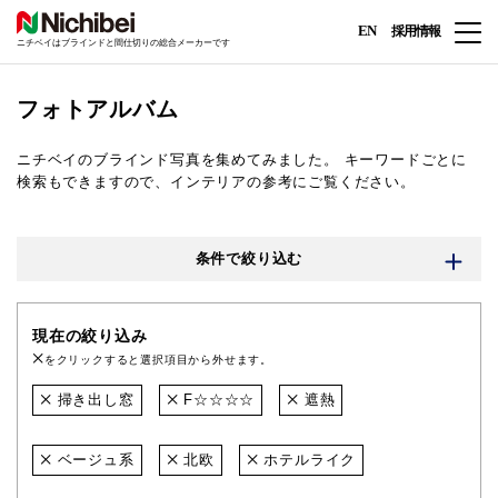
EN
採用情報
ニチベイはブラインドと間仕切りの総合メーカーです
フォトアルバム
ニチベイのブラインド写真を集めてみました。
キーワードごとに
検索もできますので、インテリアの参考にご覧ください。
条件で絞り込む
現在の絞り込み
をクリックすると選択項目から外せます。
掃き出し窓
F☆☆☆☆
遮熱
ベージュ系
北欧
ホテルライク