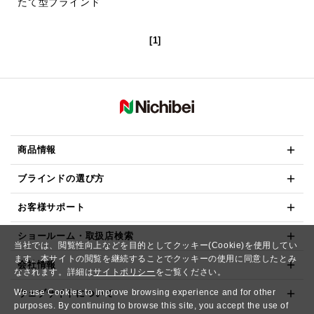
たて型ブラインド
[1]
商品情報
ブラインドの選び方
お客様サポート
ショールーム・取扱店検索
当社では、閲覧性向上などを目的としてクッキー(Cookie)を使用してい
ます。本サイトの閲覧を継続することでクッキーの使用に同意したとみ
会社情報
なされます。詳細は
サイトポリシー
をご覧ください。
We use Cookies to improve browsing experience and for other
ウェブサイトについて
purposes. By continuing to browse this site, you accept the use of