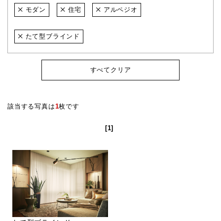
モダン
住宅
アルペジオ
たて型ブラインド
すべてクリア
該当する写真は
1
枚です
[1]