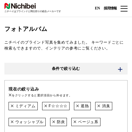
EN
採用情報
ニチベイはブラインドと間仕切りの総合メーカーです
フォトアルバム
ニチベイのブラインド写真を集めてみました。
キーワードごとに
検索もできますので、インテリアの参考にご覧ください。
条件で絞り込む
現在の絞り込み
をクリックすると選択項目から外せます。
ミディアム
F☆☆☆☆
遮熱
消臭
ウォッシャブル
防炎
ベージュ系